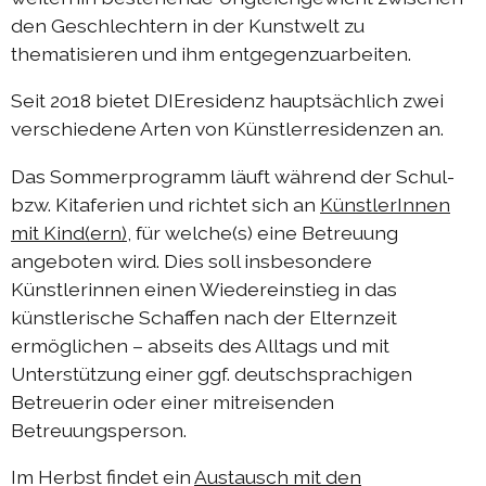
DIEresidenz Berlin Mai 2025
den Geschlechtern in der Kunstwelt zu
thematisieren und ihm entgegenzuarbeiten.
DIEresidenz Berlin März 2025
Sommerprogramm 2024
Seit 2018 bietet DIEresidenz hauptsächlich zwei
verschiedene Arten von Künstlerresidenzen an.
Austausch Berlin-Die 2024
Austausch Die-Berlin 2024
Das Sommerprogramm läuft während der Schul-
bzw. Kitaferien und richtet sich an
KünstlerInnen
DIEresidenz EXTRA-Lecture-performance 2024
mit Kind(ern)
, für welche(s) eine Betreuung
Austausch Berlin-Die 2023
angeboten wird. Dies soll insbesondere
Künstlerinnen einen Wiedereinstieg in das
Austausch Die-Berlin 2023
künstlerische Schaffen nach der Elternzeit
Sommerprogramm 2023
ermöglichen – abseits des Alltags und mit
DIEresidenz EXTRA-Performance 2023
Unterstützung einer ggf. deutschsprachigen
Betreuerin oder einer mitreisenden
DIEresidenz EXTRA-Theater 2023
Betreuungsperson.
DIEresidenz hors les murs
Im Herbst findet ein
Austausch mit den
Austausch Berlin-Die 2022