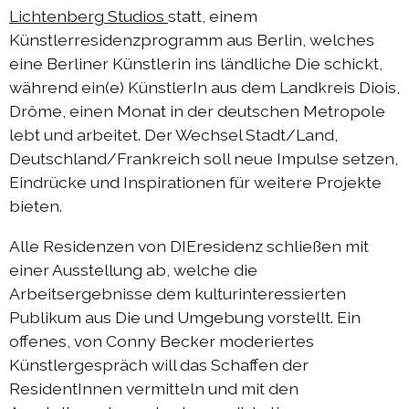
Lichtenberg Studios
statt, einem
Austausch Die-Berlin 2022
Künstlerresidenzprogramm aus Berlin, welches
eine Berliner Künstlerin ins ländliche Die schickt,
Sommerprogramm 2022
während ein(e) KünstlerIn aus dem Landkreis Diois,
DIEresidenzEXTRA 2022
Drôme, einen Monat in der deutschen Metropole
Austausch Berlin-Die 2021
lebt und arbeitet. Der Wechsel Stadt/Land,
Deutschland/Frankreich soll neue Impulse setzen,
Austausch Die-Berlin 2021
Eindrücke und Inspirationen für weitere Projekte
DIEresidenz hors les murs 2021
bieten.
Sommerprogramm 2021
Alle Residenzen von DIEresidenz schließen mit
DIEresidenzEXTRA 2021
einer Ausstellung ab, welche die
Arbeitsergebnisse dem kulturinteressierten
Austausch Die-Berlin 2020
Publikum aus Die und Umgebung vorstellt. Ein
Austausch Berlin-Die 2020
offenes, von Conny Becker moderiertes
Sommerprogramm 2020
Künstlergespräch will das Schaffen der
ResidentInnen vermitteln und mit den
Austausch Die-Berlin 2019