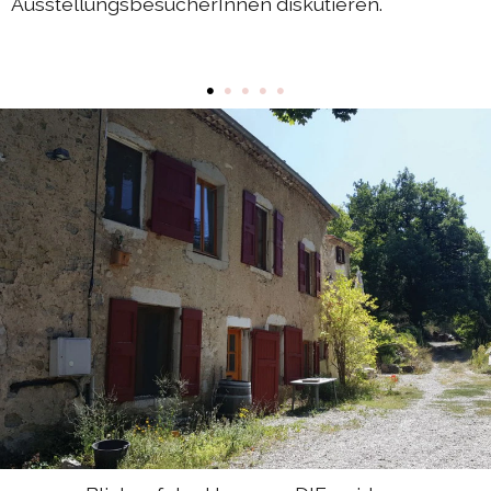
AusstellungsbesucherInnen diskutieren.
Austausch Berlin-Die 2019
Sommerprogramm 2019
•
•
•
•
•
Austausch Berlin-Die 2018
Austausch Die-Berlin 2018
Sommerprogramm 2018
komplizen & links
kontakt
DIEprojekte
DIEresidenz Berlin
|
deutsch
français