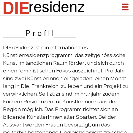
residenz
DIE
_____P r o f i l_____
über uns
aktuelles
DIEresidenz ist ein internationales
Künstlerresidenzprogramm, das zeitgenössische
archiv
Kunst im ländlichen Raum fördert und sich durch
einen feministischen Fokus auszeichnet. Pro Jahr
DIEresidenz Berlin Januar 2026
sind zwei KünstlerInnen eingeladen, einen Monat
DIEresidenz Berlin November 2025
lang in Die, Frankreich, zu leben und ein Projekt zu
verwirklichen. Seit 2021 sind im Frühjahr zudem
Austausch Die-Berlin 2025
kürzere Residenzen für Künstlerinnen aus der
Austausch Berlin-Die 2025
Region möglich. Das Programm richtet sich an
DIEresidenz Berlin September 2025
bildende KünstlerInnen aller Sparten. Bei der
Auswahl werden Frauen bevorzugt, um das
DIEresidenz Berlin Februar/Juni 2025
weiterhin bestehende Ungleichgewicht zwischen