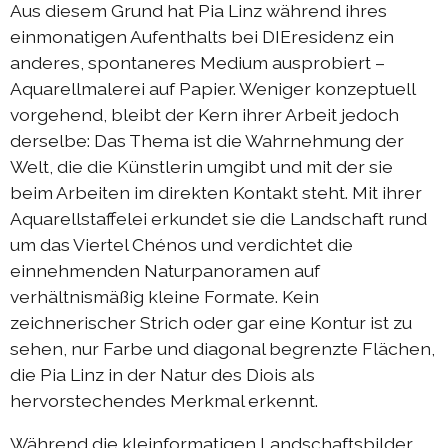
Aus diesem Grund hat Pia Linz während ihres
Austausch Berlin-Die 2019
einmonatigen Aufenthalts bei DIEresidenz ein
Sommerprogramm 2019
anderes, spontaneres Medium ausprobiert –
Aquarellmalerei auf Papier. Weniger konzeptuell
Austausch Berlin-Die 2018
vorgehend, bleibt der Kern ihrer Arbeit jedoch
Austausch Die-Berlin 2018
derselbe: Das Thema ist die Wahrnehmung der
Sommerprogramm 2018
Welt, die die Künstlerin umgibt und mit der sie
beim Arbeiten im direkten Kontakt steht. Mit ihrer
Aquarellstaffelei erkundet sie die Landschaft rund
komplizen & links
um das Viertel Chénos und verdichtet die
einnehmenden Naturpanoramen auf
kontakt
verhältnismäßig kleine Formate. Kein
zeichnerischer Strich oder gar eine Kontur ist zu
DIEprojekte
sehen, nur Farbe und diagonal begrenzte Flächen,
die Pia Linz in der Natur des Diois als
DIEresidenz Berlin
hervorstechendes Merkmal erkennt.
|
deutsch
français
Während die kleinformatigen Landschaftsbilder