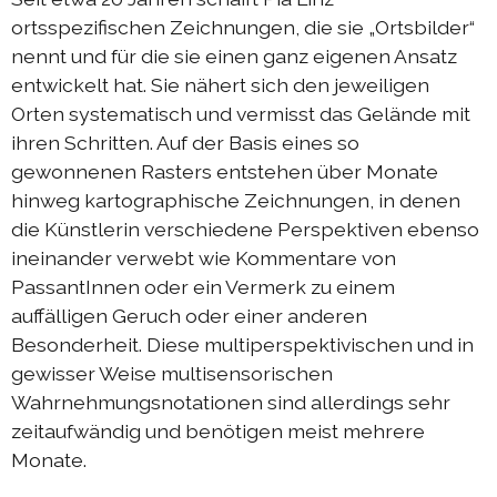
ortsspezifischen Zeichnungen, die sie „Ortsbilder“
Austausch Die-Berlin 2022
nennt und für die sie einen ganz eigenen Ansatz
Sommerprogramm 2022
entwickelt hat. Sie nähert sich den jeweiligen
Orten systematisch und vermisst das Gelände mit
DIEresidenzEXTRA 2022
ihren Schritten. Auf der Basis eines so
Austausch Berlin-Die 2021
gewonnenen Rasters entstehen über Monate
Austausch Die-Berlin 2021
hinweg kartographische Zeichnungen, in denen
die Künstlerin verschiedene Perspektiven ebenso
DIEresidenz hors les murs 2021
ineinander verwebt wie Kommentare von
Sommerprogramm 2021
PassantInnen oder ein Vermerk zu einem
auffälligen Geruch oder einer anderen
DIEresidenzEXTRA 2021
Besonderheit. Diese multiperspektivischen und in
Austausch Die-Berlin 2020
gewisser Weise multisensorischen
Austausch Berlin-Die 2020
Wahrnehmungsnotationen sind allerdings sehr
zeitaufwändig und benötigen meist mehrere
Sommerprogramm 2020
Monate.
Austausch Die-Berlin 2019