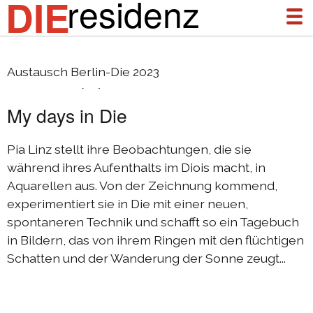
residenz
DIE
Pia Linz (D)
Austausch Berlin-Die 2023
über uns
My days in Die
aktuelles
archiv
Pia Linz stellt ihre Beobachtungen, die sie
während ihres Aufenthalts im Diois macht, in
DIEresidenz Berlin Januar 2026
Aquarellen aus. Von der Zeichnung kommend,
DIEresidenz Berlin November 2025
experimentiert sie in Die mit einer neuen,
spontaneren Technik und schafft so ein Tagebuch
Austausch Die-Berlin 2025
in Bildern, das von ihrem Ringen mit den flüchtigen
Austausch Berlin-Die 2025
Schatten und der Wanderung der Sonne zeugt...
DIEresidenz Berlin September 2025
DIEresidenz Berlin Februar/Juni 2025