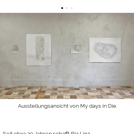
DIEresidenz Berlin Mai 2025
•
•
•
DIEresidenz Berlin März 2025
Sommerprogramm 2024
Austausch Berlin-Die 2024
Austausch Die-Berlin 2024
DIEresidenz EXTRA-Lecture-performance 2024
Austausch Berlin-Die 2023
Austausch Die-Berlin 2023
Sommerprogramm 2023
DIEresidenz EXTRA-Performance 2023
Ausstellungsansicht von My days in Die
DIEresidenz EXTRA-Theater 2023
DIEresidenz hors les murs
Seit etwa 20 Jahren schafft Pia Linz
Austausch Berlin-Die 2022