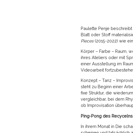
Paulette Penje beschreibt
Blatt oder Stoff materialis
Pieces
(2015-2022) wie ein
Körper – Farbe – Raum, wo
ihres Ateliers oder mit S
einer Ausstellung im Raum
Videoarbeit fortzubesteh
Konzept – Tanz – Improvis
steht zu Beginn einer Arbe
fixe Struktur, die wiederu
vergleichbar, bei dem Rhyt
ob Improvisation überhaupt
Ping-Pong des Recycelns
In ihrem Monat in Die scha
scheinen und tatsächlich a