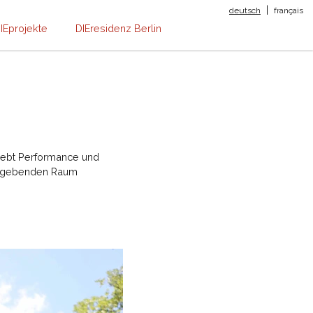
|
deutsch
français
IEprojekte
DIEresidenz Berlin
n lebt Performance und
 umgebenden Raum