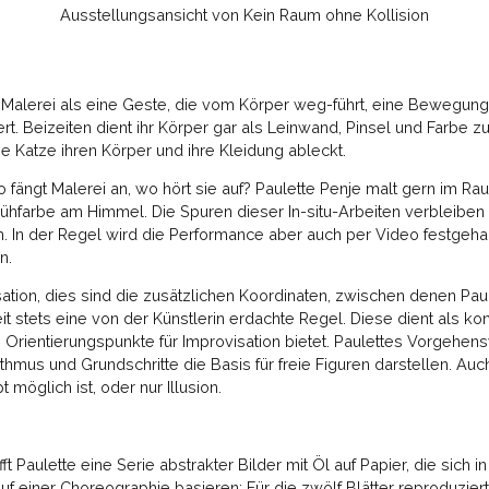
Ausstellungsansicht von Kein Raum ohne Kollision
 Malerei als eine Geste, die vom Körper weg-führt, eine Bewegungs
iert. Beizeiten dient ihr Körper gar als Leinwand, Pinsel und Farbe z
e Katze ihren Körper und ihre Kleidung ableckt.
 fängt Malerei an, wo hört sie auf? Paulette Penje malt gern im R
prühfarbe am Himmel. Die Spuren dieser In-situ-Arbeiten verbleibe
. In der Regel wird die Performance aber auch per Video festgehal
en.
ation, dies sind die zusätzlichen Koordinaten, zwischen denen Paul
it stets eine von der Künstlerin erdachte Regel. Diese dient als ko
m Orientierungspunkte für Improvisation bietet. Paulettes Vorgehen
hmus und Grundschritte die Basis für freie Figuren darstellen. Auch
 möglich ist, oder nur Illusion.
fft Paulette eine Serie abstrakter Bilder mit Öl auf Papier, die sic
uf einer Choreographie basieren: Für die zwölf Blätter reproduziert