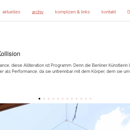
aktuelles
archiv
komplizen & links
kontakt
D
llision
ance, diese Alliteration ist Programm. Denn die Berliner Künstleri
mer als Performance, da sie untrennbar mit dem Körper, dem sie
•
•
•
•
•
•
•
•
•
•
•
•