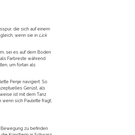
spur, die sich auf einem
ugleich, wenn sie in
Lick
aum, sei es auf dem Boden
n als Farbreste während
ten, um fortan als
ette Penje navigiert. So
nzeptuelles Gerüst, als
sweise ist mit dem Tanz
 wenn sich Paulette fragt,
h in Bewegung zu befinden
 die Künstlerin in Schwarz