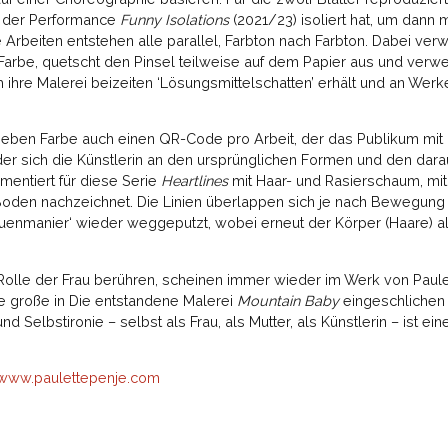
us der Performance
Funny Isolations
(2021/23) isoliert hat, um dann m
Arbeiten entstehen alle parallel, Farbton nach Farbton. Dabei verwe
 Farbe, quetscht den Pinsel teilweise auf dem Papier aus und verw
 ihre Malerei beizeiten ‘Lösungsmittelschatten’ erhält und an Wer
 neben Farbe auch einen QR-Code pro Arbeit, der das Publikum mit
 der sich die Künstlerin an den ursprünglichen Formen und den dar
imentiert für diese Serie
Heartlines
mit Haar- und Rasierschaum, mit
oden nachzeichnet. Die Linien überlappen sich je nach Bewegung 
rauenmanier‘ wieder weggeputzt, wobei erneut der Körper (Haare) 
olle der Frau berühren, scheinen immer wieder im Werk von Paulet
ie große in Die entstandene Malerei
Mountain Baby
eingeschlichen 
Selbstironie – selbst als Frau, als Mutter, als Künstlerin – ist eine
www.paulettepenje.com