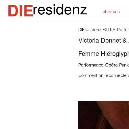
residenz
DIE
über uns
DIEresidenz EXTRA-Perfo
Victoria Donnet & 
Femme Hiéroglyp
Performance-Opéra-Punk
Comment on reconnecte un