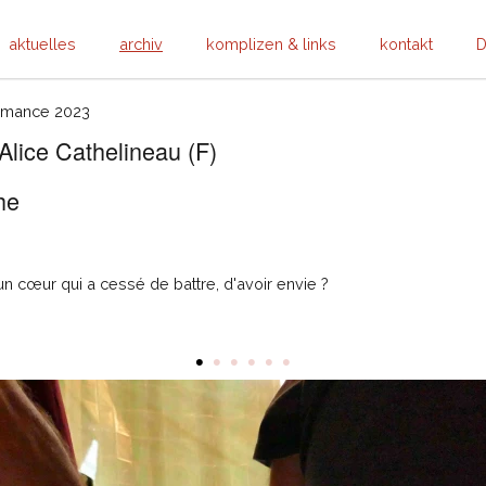
aktuelles
archiv
komplizen & links
kontakt
D
rmance 2023
Alice Cathelineau (F)
he
 cœur qui a cessé de battre, d'avoir envie ?
•
•
•
•
•
•