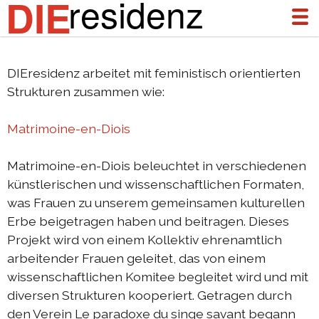
residenz
DIE
DIEresidenz arbeitet mit feministisch orientierten
über uns
Strukturen zusammen wie:
aktuelles
Matrimoine-en-Diois
archiv
Matrimoine-en-Diois beleuchtet in verschiedenen
DIEresidenz Berlin Januar 2026
künstlerischen und wissenschaftlichen Formaten,
DIEresidenz Berlin November 2025
was Frauen zu unserem gemeinsamen kulturellen
Erbe beigetragen haben und beitragen. Dieses
Austausch Die-Berlin 2025
Projekt wird von einem Kollektiv ehrenamtlich
Austausch Berlin-Die 2025
arbeitender Frauen geleitet, das von einem
wissenschaftlichen Komitee begleitet wird und mit
DIEresidenz Berlin September 2025
diversen Strukturen kooperiert. Getragen durch
DIEresidenz Berlin Februar/Juni 2025
den Verein Le paradoxe du singe savant begann