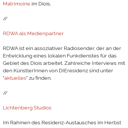
Matrimoine
im Diois.
Austausch Die-Berlin 2022
//
Sommerprogramm 2022
DIEresidenzEXTRA 2022
RDWA als Medienpartner
Austausch Berlin-Die 2021
RDWA ist ein assoziativer Radiosender, der an der
Austausch Die-Berlin 2021
Entwicklung eines lokalen Funkdienstes für das
DIEresidenz hors les murs 2021
Gebiet des Diois arbeitet. Zahlreiche Interviews mit
den KünstlerInnen von DIEresidenz sind unter
Sommerprogramm 2021
"
aktuelles
" zu finden.
DIEresidenzEXTRA 2021
Austausch Die-Berlin 2020
//
Austausch Berlin-Die 2020
Lichtenberg Studios
Sommerprogramm 2020
Im Rahmen des Residenz-Austausches im Herbst
Austausch Die-Berlin 2019