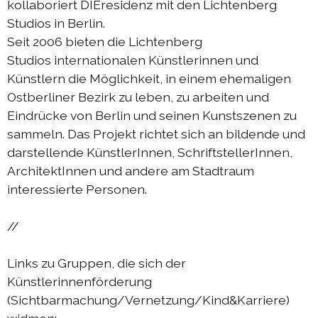
kollaboriert DIEresidenz mit den Lichtenberg
Austausch Berlin-Die 2019
Studios in Berlin.
Sommerprogramm 2019
Seit 2006 bieten die Lichtenberg
Studios internationalen Künstlerinnen und
Austausch Berlin-Die 2018
Künstlern die Möglichkeit, in einem ehemaligen
Austausch Die-Berlin 2018
Ostberliner Bezirk zu leben, zu arbeiten und
Eindrücke von Berlin und seinen Kunstszenen zu
Sommerprogramm 2018
sammeln. Das Projekt richtet sich an bildende und
darstellende KünstlerInnen, SchriftstellerInnen,
komplizen & links
ArchitektInnen und andere am Stadtraum
interessierte Personen.
kontakt
//
DIEprojekte
Links zu Gruppen, die sich der
DIEresidenz Berlin
Künstlerinnenförderung
(Sichtbarmachung/Vernetzung/Kind&Karriere)
|
deutsch
français