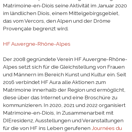
DIEresidenz Berlin Mai 2025
Matrimoine-en-Diois seine Aktivität im Januar 2020
im ländlichen Diois, einem Mittelgebirgsgebiet,
DIEresidenz Berlin März 2025
das vom Vercors, den Alpen und der Drôme
Sommerprogramm 2024
Provençale begrenzt wird.
Austausch Berlin-Die 2024
HF Auvergne-Rhône-Alpes
Austausch Die-Berlin 2024
DIEresidenz EXTRA-Lecture-performance 2024
Der 2008 gegründete Verein HF Auvergne-Rhône-
Alpes setzt sich für die Gleichstellung von Frauen
Austausch Berlin-Die 2023
und Männern im Bereich Kunst und Kultur ein. Seit
Austausch Die-Berlin 2023
2016 verbindet HF ​​Aura alle Aktionen zum
Sommerprogramm 2023
Matrimoine innerhalb der Region und ermöglicht,
diese über das Internet und eine Broschüre zu
DIEresidenz EXTRA-Performance 2023
kommunizieren. In 2020, 2021 und 2022 organisiert
DIEresidenz EXTRA-Theater 2023
Matrimoine-en-Diois, in Zusammenarbeit mit
DIEresidenz, Ausstellungen und Veranstaltungen
DIEresidenz hors les murs
für die von HF ins Leben gerufenen
Journées du
Austausch Berlin-Die 2022