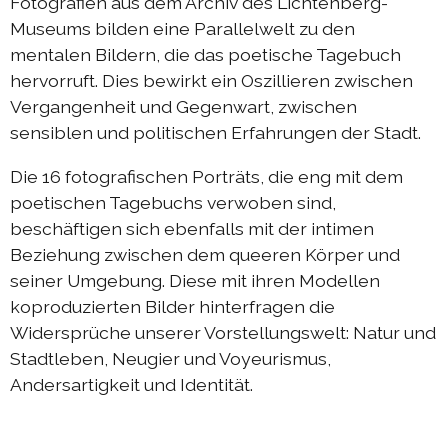
Fotografien aus dem Archiv des Lichtenberg-
Austausch Berlin-Die 2019
Museums bilden eine Parallelwelt zu den
mentalen Bildern, die das poetische Tagebuch
Sommerprogramm 2019
hervorruft. Dies bewirkt ein Oszillieren zwischen
Austausch Berlin-Die 2018
Vergangenheit und Gegenwart, zwischen
Austausch Die-Berlin 2018
sensiblen und politischen Erfahrungen der Stadt.
Sommerprogramm 2018
Die 16 fotografischen Porträts, die eng mit dem
poetischen Tagebuchs verwoben sind,
beschäftigen sich ebenfalls mit der intimen
komplizen & links
Beziehung zwischen dem queeren Körper und
seiner Umgebung. Diese mit ihren Modellen
kontakt
koproduzierten Bilder hinterfragen die
Widersprüche unserer Vorstellungswelt: Natur und
DIEprojekte
Stadtleben, Neugier und Voyeurismus,
Andersartigkeit und Identität.
DIEresidenz Berlin
|
deutsch
français