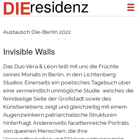
residenz
DIE
Véra (&) Léon (F)
Austausch Die-Berlin 2022
über uns
Invisible Walls
aktuelles
archiv
Das Duo Véra & Léon teilt mit uns die Früchte
seines Monats in Berlin, in den Lichtenberg
DIEresidenz Berlin Januar 2026
Studios: Einerseits ein poetisches Tagebuch über
DIEresidenz Berlin November 2025
eine vermeindlich unmögliche Studie, welches die
feindselige Seite der Großstadt sowie des
Austausch Die-Berlin 2025
Künstlerlebens zeigt und gleichzeitig mit einem
Austausch Berlin-Die 2025
Augenzwinkern patriarchalische Strukturen
DIEresidenz Berlin September 2025
hinterfragt. Andererseits facettenreiche Porträts
von queeren Menschen, die ihre
DIEresidenz Berlin Februar/Juni 2025
Verwundbarkeiten und Stärken widerspiegeln...