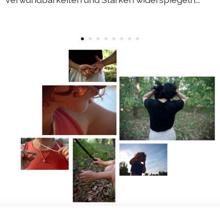
DIEresidenz Berlin Mai 2025
DIEresidenz Berlin März 2025
•
•
•
•
•
•
•
•
Sommerprogramm 2024
Austausch Berlin-Die 2024
Austausch Die-Berlin 2024
DIEresidenz EXTRA-Lecture-performance 2024
Austausch Berlin-Die 2023
Austausch Die-Berlin 2023
Sommerprogramm 2023
DIEresidenz EXTRA-Performance 2023
DIEresidenz EXTRA-Theater 2023
DIEresidenz hors les murs
Austausch Berlin-Die 2022