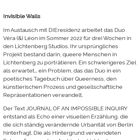
Austausch Die-Berlin 2022
Invisible Walls
Sommerprogramm 2022
Im Austausch mit DIEresidenz arbeitet das Duo
DIEresidenzEXTRA 2022
Véra (&) Léon im Sommer 2022 für drei Wochen in
Austausch Berlin-Die 2021
den Lichtenberg Studios. Ihr ursprüngliches
Projekt bestand darin, queere Menschen in
Austausch Die-Berlin 2021
Lichtenberg zu porträtieren. Ein schwierigeres Ziel
DIEresidenz hors les murs 2021
als erwartet... ein Problem, das das Duo in ein
poetisches Tagebuch über Queerness, den
Sommerprogramm 2021
künstlerischen Prozess und gesellschaftliche
DIEresidenzEXTRA 2021
Repräsentationen verwandelt.
Austausch Die-Berlin 2020
Der Text JOURNAL OF AN IMPOSSIBLE INQUIRY
Austausch Berlin-Die 2020
entstand als Echo einer visuellen Erzählung, die
Sommerprogramm 2020
die sich ständig verändernde Urbanität von Berlin
hinterfragt. Die als Hintergrund verwendeten
Austausch Die-Berlin 2019