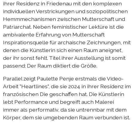
ihrer Residenz in Friedenau mit den komplexen
DIEresidenz Berlin Mai 2025
individuellen Verstrickungen und soziopolitischen
DIEresidenz Berlin März 2025
Hemmmechanismen zwischen Mutterschaft und
Sommerprogramm 2024
Patriarchat. Neben feministischer Lektüre ist die
ambivalente Erfahrung von Mutterschaft
Austausch Berlin-Die 2024
Inspirationsquelle für archaische Zeichnungen, mit
Austausch Die-Berlin 2024
denen die Künstlerin sich einen Raum aneignet,
der ihr sonst fehlt. Titel ihrer Ausstellung ist somit
DIEresidenz EXTRA-Lecture-performance 2024
passend: Der Raum diktiert die Größe.
Austausch Berlin-Die 2023
Parallel zeigt Paulette Penje erstmals die Video-
Austausch Die-Berlin 2023
Arbeit "Heartlines", die sie 2024 in ihrer Residenz im
Sommerprogramm 2023
französischen Die geschaffen hat. Die Künstlerin
DIEresidenz EXTRA-Performance 2023
lebt Performance und begreift auch Malerei
immer als performativ, da sie untrennbar mit dem
DIEresidenz EXTRA-Theater 2023
Körper, dem sie umgebenden Raum verbunden ist.
DIEresidenz hors les murs
Austausch Berlin-Die 2022