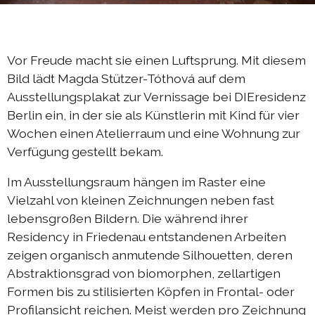
Austausch Berlin-Die 2019
Sommerprogramm 2019
Vor Freude macht sie einen Luftsprung. Mit diesem
Austausch Berlin-Die 2018
Bild lädt Magda Stützer-Tóthová auf dem
Austausch Die-Berlin 2018
Ausstellungsplakat zur Vernissage bei DIEresidenz
Berlin ein, in der sie als Künstlerin mit Kind für vier
Sommerprogramm 2018
Wochen einen Atelierraum und eine Wohnung zur
Verfügung gestellt bekam.
komplizen & links
Im Ausstellungsraum hängen im Raster eine
Vielzahl von kleinen Zeichnungen neben fast
kontakt
lebensgroßen Bildern. Die während ihrer
Residency in Friedenau entstandenen Arbeiten
DIEprojekte
zeigen organisch anmutende Silhouetten, deren
Abstraktionsgrad von biomorphen, zellartigen
DIEresidenz Berlin
Formen bis zu stilisierten Köpfen in Frontal- oder
|
deutsch
français
Profilansicht reichen. Meist werden pro Zeichnung