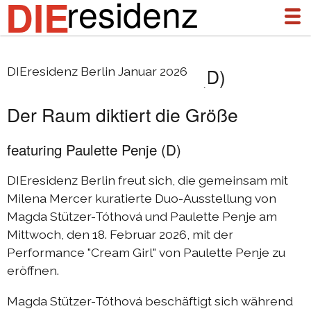
residenz
DIE
Magda Stützer-Tóthová (D)
DIEresidenz Berlin Januar 2026
über uns
Der Raum diktiert die Größe
aktuelles
archiv
featuring Paulette Penje (D)
DIEresidenz Berlin Januar 2026
DIEresidenz Berlin freut sich, die gemeinsam mit
DIEresidenz Berlin November 2025
Milena Mercer kuratierte Duo-Ausstellung von
Magda Stützer-Tóthová und Paulette Penje am
Austausch Die-Berlin 2025
Mittwoch, den 18. Februar 2026, mit der
Austausch Berlin-Die 2025
Performance "Cream Girl" von Paulette Penje zu
eröffnen.
DIEresidenz Berlin September 2025
DIEresidenz Berlin Februar/Juni 2025
Magda Stützer-Tóthová beschäftigt sich während