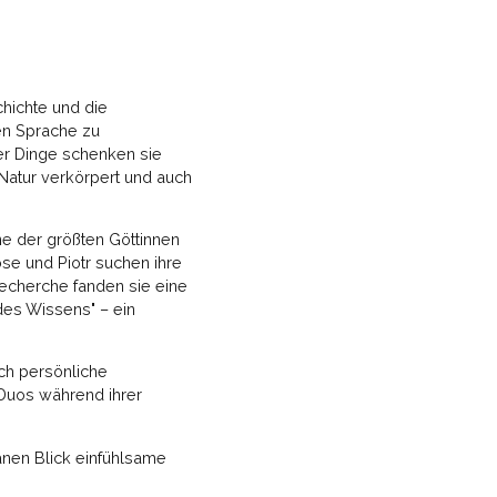
hichte und die
en Sprache zu
der Dinge schenken sie
e Natur verkörpert und auch
e der größten Göttinnen
ose und Piotr suchen ihre
Recherche fanden sie eine
des Wissens" – ein
ch persönliche
 Duos während ihrer
anen Blick einfühlsame