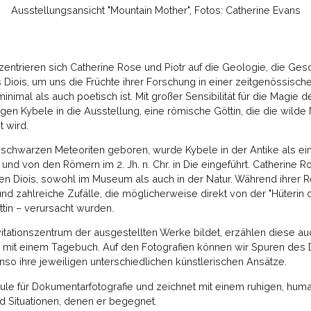
Ausstellungsansicht "Mountain Mother", Fotos: Catherine Evans
ntrieren sich Catherine Rose und Piotr auf die Geologie, die Gesc
Diois, um uns die Früchte ihrer Forschung in einer zeitgenössisch
inimal als auch poetisch ist. Mit großer Sensibilität für die Magie 
ingen Kybele in die Ausstellung, eine römische Göttin, die die wild
t wird.
schwarzen Meteoriten geboren, wurde Kybele in der Antike als ein
nd von den Römern im 2. Jh. n. Chr. in Die eingeführt. Catherine R
n Diois, sowohl im Museum als auch in der Natur. Während ihrer 
und zahlreiche Zufälle, die möglicherweise direkt von der "Hüterin 
tin – verursacht wurden.
tationszentrum der ausgestellten Werke bildet, erzählen diese au
r mit einem Tagebuch. Auf den Fotografien können wir Spuren des
o ihre jeweiligen unterschiedlichen künstlerischen Ansätze.
ule für Dokumentarfotografie und zeichnet mit einem ruhigen, hum
d Situationen, denen er begegnet.