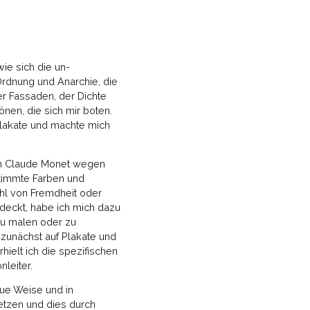
ie sich die un-
 Ordnung und Anarchie, die
er Fassaden, der Dichte
nen, die sich mir boten.
plakate und machte mich
n Claude Monet wegen
stimmte Farben und
ühl von Fremdheit oder
deckt, habe ich mich dazu
zu malen oder zu
 zunächst auf Plakate und
ielt ich die spezifischen
nleiter.
eue Weise und in
setzen und dies durch