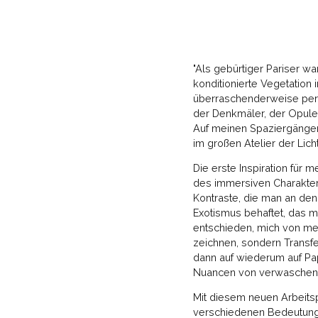
"Als gebürtiger Pariser w
konditionierte Vegetation 
überraschenderweise perfe
der Denkmäler, der Opulen
Auf meinen Spaziergängen
im großen Atelier der Lich
Die erste Inspiration für
des immersiven Charakter
Kontraste, die man an den
Exotismus behaftet, das 
entschieden, mich von me
zeichnen, sondern Transfer
dann auf wiederum auf Pap
Nuancen von verwaschenen
Mit diesem neuen Arbeitsp
verschiedenen Bedeutunge