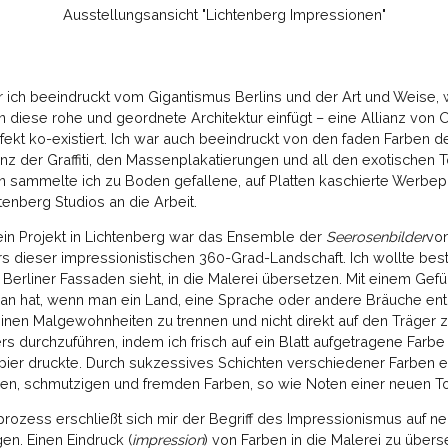
Ausstellungsansicht "Lichtenberg Impressionen"
ar ich beeindruckt vom Gigantismus Berlins und der Art und Weise, w
in diese rohe und geordnete Architektur einfügt – eine Allianz von
kt ko-existiert. Ich war auch beeindruckt von den faden Farben d
z der Graffiti, den Massenplakatierungen und all den exotischen Tö
 sammelte ich zu Boden gefallene, auf Platten kaschierte Werbe
tenberg Studios an die Arbeit.
 mein Projekt in Lichtenberg war das Ensemble der
Seerosenbilder
vo
s dieser impressionistischen 360-Grad-Landschaft. Ich wollte be
 Berliner Fassaden sieht, in die Malerei übersetzen. Mit einem Gef
man hat, wenn man ein Land, eine Sprache oder andere Bräuche ent
inen Malgewohnheiten zu trennen und nicht direkt auf den Träger 
s durchzuführen, indem ich frisch auf ein Blatt aufgetragene Farbe
ier druckte. Durch sukzessives Schichten verschiedener Farben erh
, schmutzigen und fremden Farben, so wie Noten einer neuen To
rozess erschließt sich mir der Begriff des Impressionismus auf n
n. Einen Eindruck (
impression
) von Farben in die Malerei zu über