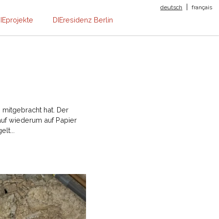
|
deutsch
français
IEprojekte
DIEresidenz Berlin
n mitgebracht hat. Der
auf wiederum auf Papier
lt...