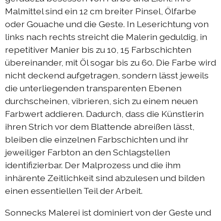
Austausch Berlin-Die 2019
Malmittel sind ein 12 cm breiter Pinsel, Ölfarbe
oder Gouache und die Geste. In Leserichtung von
Sommerprogramm 2019
links nach rechts streicht die Malerin geduldig, in
Austausch Berlin-Die 2018
repetitiver Manier bis zu 10, 15 Farbschichten
übereinander, mit Öl sogar bis zu 60. Die Farbe wird
Austausch Die-Berlin 2018
nicht deckend aufgetragen, sondern lässt jeweils
Sommerprogramm 2018
die unterliegenden transparenten Ebenen
durchscheinen, vibrieren, sich zu einem neuen
Farbwert addieren. Dadurch, dass die Künstlerin
komplizen & links
ihren Strich vor dem Blattende abreißen lässt,
bleiben die einzelnen Farbschichten und ihr
kontakt
jeweiliger Farbton an den Schlagstellen
identifizierbar. Der Malprozess und die ihm
DIEprojekte
inhärente Zeitlichkeit sind abzulesen und bilden
einen essentiellen Teil der Arbeit.
DIEresidenz Berlin
|
deutsch
français
Sonnecks Malerei ist dominiert von der Geste und