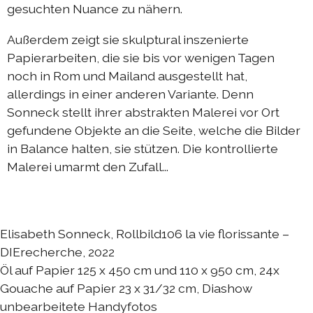
gesuchten Nuance zu nähern.
DIEresidenz Berlin Mai 2025
DIEresidenz Berlin März 2025
Außerdem zeigt sie skulptural inszenierte
Papierarbeiten, die sie bis vor wenigen Tagen
Sommerprogramm 2024
noch in Rom und Mailand ausgestellt hat,
Austausch Berlin-Die 2024
allerdings in einer anderen Variante. Denn
Austausch Die-Berlin 2024
Sonneck stellt ihrer abstrakten Malerei vor Ort
gefundene Objekte an die Seite, welche die Bilder
DIEresidenz EXTRA-Lecture-performance 2024
in Balance halten, sie stützen. Die kontrollierte
Austausch Berlin-Die 2023
Malerei umarmt den Zufall...
Austausch Die-Berlin 2023
Sommerprogramm 2023
Elisabeth Sonneck, Rollbild106 la vie florissante –
DIEresidenz EXTRA-Performance 2023
DIErecherche, 2022
DIEresidenz EXTRA-Theater 2023
Öl auf Papier 125 x 450 cm und 110 x 950 cm, 24x
DIEresidenz hors les murs
Gouache auf Papier 23 x 31/32 cm, Diashow
unbearbeitete Handyfotos
Austausch Berlin-Die 2022