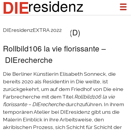
residenz
DIE
Elisabeth Sonneck (D)
DIEresidenzEXTRA 2022
über uns
Rollbild106 la vie florissante –
aktuelles
DIErecherche
archiv
DIEresidenz Berlin Januar 2026
Die Berliner Künstlerin Elisabeth Sonneck, die
bereits 2020 als Residentin in Die weilte, ist
DIEresidenz Berlin November 2025
zurückgekehrt, um auf dem Friedhof von Die eine
Austausch Die-Berlin 2025
Farbrecherche mit dem Titel
Rollbild106
la vie
Austausch Berlin-Die 2025
florissante
– DIErecherche
durchzuführen. In ihrem
temporären Atelier bei DIEresidenz gibt uns die
DIEresidenz Berlin September 2025
Malerin Einblick in ihre Arbeitsweise, den
DIEresidenz Berlin Februar/Juni 2025
akribischen Prozess, sich Schicht für Schicht der