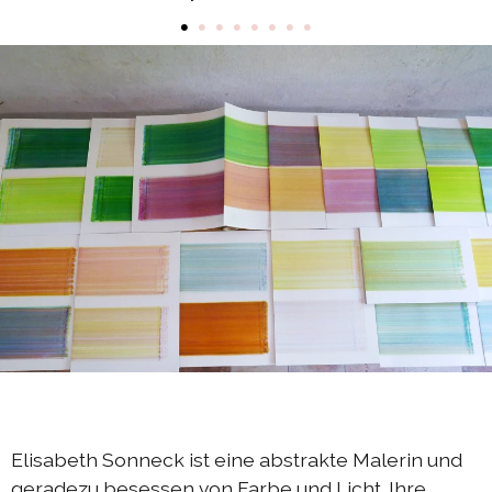
•
•
•
•
•
•
•
•
Austausch Die-Berlin 2022
Sommerprogramm 2022
DIEresidenzEXTRA 2022
Austausch Berlin-Die 2021
Austausch Die-Berlin 2021
DIEresidenz hors les murs 2021
Sommerprogramm 2021
DIEresidenzEXTRA 2021
Austausch Die-Berlin 2020
Austausch Berlin-Die 2020
Sommerprogramm 2020
Elisabeth Sonneck ist eine abstrakte Malerin und
Austausch Die-Berlin 2019
geradezu besessen von Farbe und Licht. Ihre