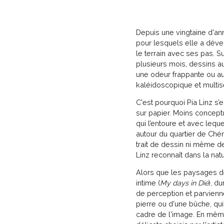
Depuis une vingtaine d'ann
pour lesquels elle a déve
le terrain avec ses pas. S
plusieurs mois, dessins au
une odeur frappante ou au
kaléidoscopique et multis
C'est pourquoi Pia Linz s’
sur papier. Moins concept
qui l’entoure et avec leque
autour du quartier de Ché
trait de dessin ni même d
Linz reconnaît dans la nat
Alors que les paysages de
intime (
My days in Die
), d
de perception et parviennent
pierre ou d'une bûche, qu
cadre de l'image. En même 