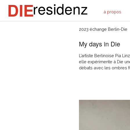
residenz
DIE
à propos
Pia Linz (D)
2023 échange Berlin-Die
My days in Die
L’artiste Berlinoise Pia L
elle expérimente à Die un
débats avec les ombres fuy