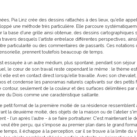
ées, Pia Linz crée des dessins rattachés à des lieux, qu'elle appel
loppé une méthode très particulière. Elle parcoure systématiquem
ur la base d'une grille ainsi obtenue, des dessins cartographiques 
 travers desquels l'artiste entrelace différentes perspectives, ai
tre particularité ou des commentaires de passants. Ces notations
ensorielle, prennent toutefois beaucoup de temps.
est essayée à un autre médium, plus spontané, pendant son séjour à
uel, le cœur de son travail reste cependant le même : le thème e
l elle est en contact direct lorsqu'elle travaille. Avec son chevale
nos et condense les panoramas naturels captivants sur des petits f
e contour, seulement de la couleur et des surfaces délimitées par
ure du Diois comme une caractéristique saillante.
 petit format de la première moitié de sa résidence ressemblent à
urant la deuxième moitié, des objets de la maison ou de l'atelier 
 - l'un après l'autre - à se faire portraiturer. C'est maintenant le dé
i veut être perçu, qui s'impose au premier plan dans le grand form
temps, il échappe à la perception, car il se trouve à la limite du v