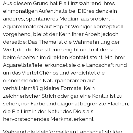
Aus diesem Grund hat Pia Linz während ihres
Austausch Berlin-Die 2019
einmonatigen Aufenthalts bei DIEresidenz ein
Sommerprogramm 2019
anderes, spontaneres Medium ausprobiert –
Aquarellmalerei auf Papier. Weniger konzeptuell
Austausch Berlin-Die 2018
vorgehend, bleibt der Kern ihrer Arbeit jedoch
Austausch Die-Berlin 2018
derselbe: Das Thema ist die Wahrnehmung der
Sommerprogramm 2018
Welt, die die Künstlerin umgibt und mit der sie
beim Arbeiten im direkten Kontakt steht. Mit ihrer
Aquarellstaffelei erkundet sie die Landschaft rund
komplizen & links
um das Viertel Chénos und verdichtet die
einnehmenden Naturpanoramen auf
kontakt
verhältnismäßig kleine Formate. Kein
zeichnerischer Strich oder gar eine Kontur ist zu
DIEprojekte
sehen, nur Farbe und diagonal begrenzte Flächen,
die Pia Linz in der Natur des Diois als
DIEresidenz Berlin
hervorstechendes Merkmal erkennt.
|
deutsch
français
Während die kleinformatigen Landschaftsbilder