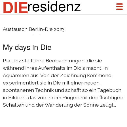
residenz
DIE
Pia Linz (D)
Austausch Berlin-Die 2023
über uns
My days in Die
aktuelles
archiv
Pia Linz stellt ihre Beobachtungen, die sie
während ihres Aufenthalts im Diois macht, in
DIEresidenz Berlin Januar 2026
Aquarellen aus. Von der Zeichnung kommend,
DIEresidenz Berlin November 2025
experimentiert sie in Die mit einer neuen,
spontaneren Technik und schafft so ein Tagebuch
Austausch Die-Berlin 2025
in Bildern, das von ihrem Ringen mit den flüchtigen
Austausch Berlin-Die 2025
Schatten und der Wanderung der Sonne zeugt...
DIEresidenz Berlin September 2025
DIEresidenz Berlin Februar/Juni 2025