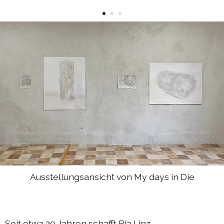
DIEresidenz Berlin Mai 2025
•
•
•
DIEresidenz Berlin März 2025
Sommerprogramm 2024
Austausch Berlin-Die 2024
Austausch Die-Berlin 2024
DIEresidenz EXTRA-Lecture-performance 2024
Austausch Berlin-Die 2023
Austausch Die-Berlin 2023
Sommerprogramm 2023
DIEresidenz EXTRA-Performance 2023
Ausstellungsansicht von My days in Die
DIEresidenz EXTRA-Theater 2023
DIEresidenz hors les murs
Seit etwa 20 Jahren schafft Pia Linz
Austausch Berlin-Die 2022