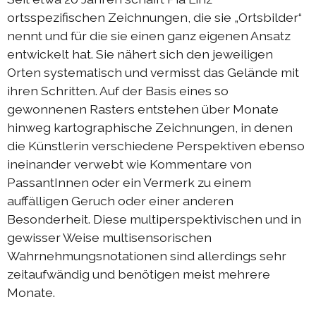
ortsspezifischen Zeichnungen, die sie „Ortsbilder“
Austausch Die-Berlin 2022
nennt und für die sie einen ganz eigenen Ansatz
Sommerprogramm 2022
entwickelt hat. Sie nähert sich den jeweiligen
Orten systematisch und vermisst das Gelände mit
DIEresidenzEXTRA 2022
ihren Schritten. Auf der Basis eines so
Austausch Berlin-Die 2021
gewonnenen Rasters entstehen über Monate
Austausch Die-Berlin 2021
hinweg kartographische Zeichnungen, in denen
die Künstlerin verschiedene Perspektiven ebenso
DIEresidenz hors les murs 2021
ineinander verwebt wie Kommentare von
Sommerprogramm 2021
PassantInnen oder ein Vermerk zu einem
auffälligen Geruch oder einer anderen
DIEresidenzEXTRA 2021
Besonderheit. Diese multiperspektivischen und in
Austausch Die-Berlin 2020
gewisser Weise multisensorischen
Austausch Berlin-Die 2020
Wahrnehmungsnotationen sind allerdings sehr
zeitaufwändig und benötigen meist mehrere
Sommerprogramm 2020
Monate.
Austausch Die-Berlin 2019