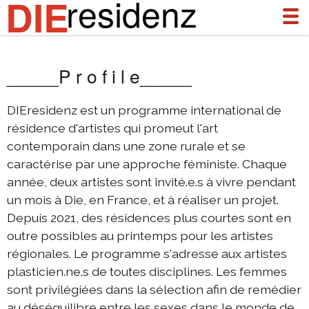
residenz
DIE
_____P r o f i l e_____
à propos
actualités
DIEresidenz est un programme international de
résidence d'artistes qui promeut l'art
archives
contemporain dans une zone rurale et se
caractérise par une approche féministe. Chaque
DIEresidenz Berlin janvier 2026
année, deux artistes sont invité.e.s à vivre pendant
complices & liens
DIEresidenz Berlin novembre 2025
un mois à Die, en France, et à réaliser un projet.
Depuis 2021, des résidences plus courtes sont en
2025 échange Die-Berlin
contact
outre possibles au printemps pour les artistes
2025 échange Berlin-Die
régionales. Le programme s'adresse aux artistes
DIEprojekte
DIEresidenz Berlin septembre 2025
plasticien.ne.s de toutes disciplines. Les femmes
sont privilégiées dans la sélection afin de remédier
DIEresidenz Berlin février/juin 2025
DIEresidenz Berlin
au déséquilibre entre les sexes dans le monde de