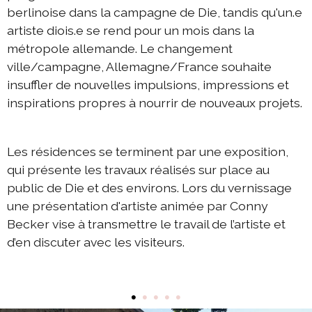
berlinoise dans la campagne de Die, tandis qu'un.e
2022 échange Die-Berlin
artiste diois.e se rend pour un mois dans la
métropole allemande. Le changement
2022 programme d'été
ville/campagne, Allemagne/France souhaite
2022 DIEresidenzEXTRA
insuffler de nouvelles impulsions, impressions et
2021 échange Berlin-Die
inspirations propres à nourrir de nouveaux projets.
2021 échange Die-Berlin
2021 DIEresidenz hors les murs
Les résidences se terminent par une exposition,
qui présente les travaux réalisés sur place au
2021 programme d'été
public de Die et des environs. Lors du vernissage
2021 DIEresidenzEXTRA
une présentation d'artiste animée par Conny
Becker vise à transmettre le travail de l’artiste et
2020 échange Die-Berlin
d’en discuter avec les visiteurs.
2020 échange Berlin-Die
2020 programme d'été
•
•
•
•
•
2019 échange Die-Berlin