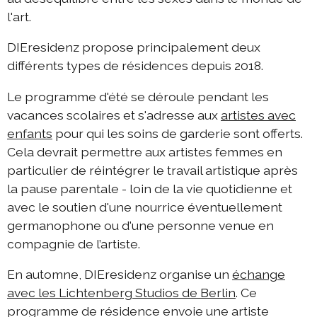
|
DIEresidenz Berlin Mai 2025
deutsch
français
l'art.
DIEresidenz Berlin mars 2025
DIEresidenz propose principalement deux
2024 programme d'été
différents types de résidences depuis 2018.
2024 échange Berlin-Die
Le programme d'été se déroule pendant les
2024 échange Die-Berlin
vacances scolaires et s'adresse aux
artistes avec
enfants
pour qui les soins de garderie sont offerts.
2024 DIEresidenz EXTRA-Lecture-performance
Cela devrait permettre aux artistes femmes en
2023 échange Berlin-Die
particulier de réintégrer le travail artistique après
la pause parentale - loin de la vie quotidienne et
2023 échange Die-Berlin
avec le soutien d'une nourrice éventuellement
2023 programme d'été
germanophone ou d'une personne venue en
2023 DIEresidenz EXTRA-performance
compagnie de l’artiste.
2023 DIEresidenz EXTRA-théâtre
En automne, DIEresidenz organise un
échange
2023 DIEresidenz HORS LES MURS
avec les Lichtenberg Studios de Berlin
. Ce
programme de résidence envoie une artiste
2022 échange Berlin-Die