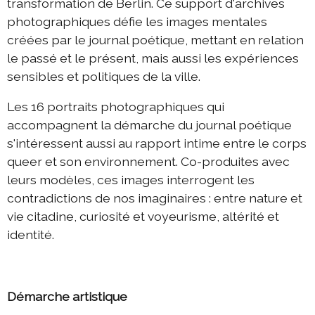
transformation de Berlin. Ce support d'archives
2019 échange Berlin-Die
photographiques défie les images mentales
2019 programme d'été
créées par le journal poétique, mettant en relation
le passé et le présent, mais aussi les expériences
2018 échange Berlin-Die
sensibles et politiques de la ville.
2018 échange Die-Berlin
Les 16 portraits photographiques qui
2018 programme d'été
accompagnent la démarche du journal poétique
s'intéressent aussi au rapport intime entre le corps
queer et son environnement. Co-produites avec
complices & liens
leurs modèles, ces images interrogent les
contradictions de nos imaginaires : entre nature et
contact
vie citadine, curiosité et voyeurisme, altérité et
identité.
DIEprojekte
DIEresidenz Berlin
Démarche artistique
|
deutsch
français