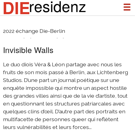
residenz
DIE
Véra (&) Léon (F)
2022 échange Die-Berlin
à propos
Invisible Walls
actualités
archives
Le duo diois
Véra & Léon partage avec nous les
fruits de son mois passé à Berlin, aux Lichtenberg
DIEresidenz Berlin janvier 2026
Studios. D’une part un journal poétique sur une
DIEresidenz Berlin novembre 2025
enquête impossible qui montre un aspect hostile
des grandes villes ainsi que de la vie d’artiste, tout
2025 échange Die-Berlin
en questionnant les structures patriarcales avec
2025 échange Berlin-Die
quelques clins d’œil. D’autre part des portraits en
DIEresidenz Berlin septembre 2025
multifacette de personnes queer qui reflètent
leurs vulnérabilités et leurs forces...
DIEresidenz Berlin février/juin 2025