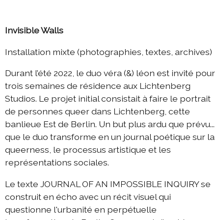
2022 échange Die-Berlin
Invisible Walls
2022 programme d'été
Installation mixte (photographies, textes, archives)
2022 DIEresidenzEXTRA
2021 échange Berlin-Die
Durant l’été 2022, le duo véra (&) léon est invité pour
trois semaines de résidence aux Lichtenberg
2021 échange Die-Berlin
Studios. Le projet initial consistait à faire le portrait
2021 DIEresidenz hors les murs
de personnes queer dans Lichtenberg, cette
2021 programme d'été
banlieue Est de Berlin. Un but plus ardu que prévu...
que le duo transforme en un journal poétique sur la
2021 DIEresidenzEXTRA
queerness, le processus artistique et les
2020 échange Die-Berlin
représentations sociales.
2020 échange Berlin-Die
Le texte JOURNAL OF AN IMPOSSIBLE INQUIRY se
2020 programme d'été
construit en écho avec un récit visuel qui
questionne l'urbanité en perpétuelle
2019 échange Die-Berlin