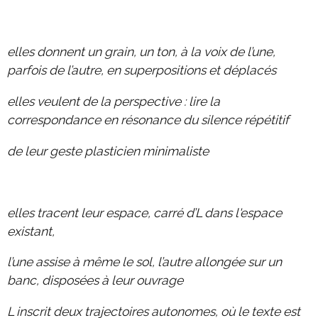
2019 échange Berlin-Die
2019 programme d'été
elles donnent un grain, un ton, à la voix de l’une,
2018 échange Berlin-Die
parfois de l’autre, en superpositions et déplacés
2018 échange Die-Berlin
elles veulent de la perspective : lire la
2018 programme d'été
correspondance en résonance du silence répétitif
de leur geste plasticien minimaliste
complices & liens
contact
elles tracent leur espace, carré d’L dans l'espace
existant,
DIEprojekte
l’une assise à même le sol, l’autre allongée sur un
DIEresidenz Berlin
banc, disposées à leur ouvrage
|
deutsch
français
L inscrit deux trajectoires autonomes, où le texte est