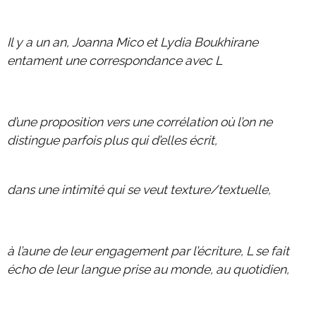
2022 échange Die-Berlin
Il y a un an, Joanna Mico et Lydia Boukhirane
2022 programme d'été
entament une correspondance avec L
2022 DIEresidenzEXTRA
2021 échange Berlin-Die
d’une proposition vers une corrélation où l’on ne
2021 échange Die-Berlin
distingue parfois plus qui d’elles écrit,
2021 DIEresidenz hors les murs
2021 programme d'été
dans une intimité qui se veut texture/textuelle,
2021 DIEresidenzEXTRA
2020 échange Die-Berlin
à l’aune de leur engagement par l’écriture, L se fait
2020 échange Berlin-Die
écho de leur langue prise au monde, au quotidien,
2020 programme d'été
2019 échange Die-Berlin