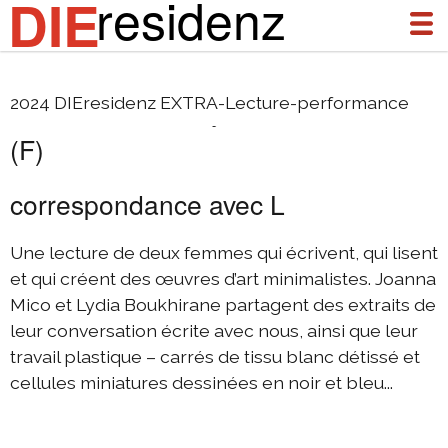
residenz
DIE
Joanna Mico et Lydia Boukhirane
2024 DIEresidenz EXTRA-Lecture-performance
à propos
(F)
actualités
correspondance avec L
archives
DIEresidenz Berlin janvier 2026
Une lecture de deux femmes qui écrivent, qui lisent
et qui créent des œuvres d’art minimalistes. Joanna
DIEresidenz Berlin novembre 2025
Mico et Lydia Boukhirane partagent des extraits de
2025 échange Die-Berlin
leur conversation écrite avec nous, ainsi que leur
2025 échange Berlin-Die
travail plastique – carrés de tissu blanc détissé et
cellules miniatures dessinées en noir et bleu...
DIEresidenz Berlin septembre 2025
DIEresidenz Berlin février/juin 2025