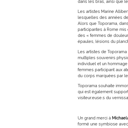
dans les bras, ainsi que le
Les artistes Marine Alliber
lesquelles des années de p
Alors que Toporama, dans
participantes à Rome mis 
des « femmes de douleurs »
épaules, lésions du planc
Les artistes de Toporama s
multiples souvenirs phys
individuel et un hommage 
femmes participant aux ate
du corps marquées par le
Toporama souhaite immorta
qui est également supporté
visiteur.euse.s du verniss
Un grand merci à
Michael
formé une symbiose avec l