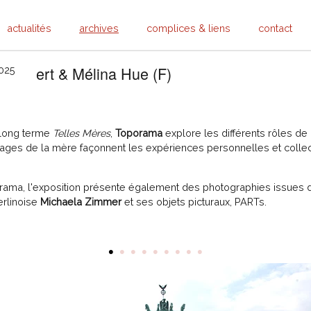
actualités
archives
complices & liens
contact
 Allibert & Mélina Hue (F)
2025
 long terme
Telles Mères
,
Toporama
explore les différents rôles de 
images de la mère façonnent les expériences personnelles et coll
rama, l'exposition présente également des photographies issues d
erlinoise
Michaela Zimmer
et ses objets picturaux, PARTs.
•
•
•
•
•
•
•
•
•