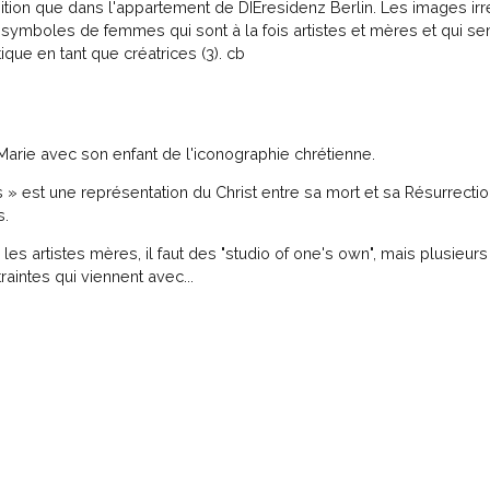
ition que dans l'appartement de DIEresidenz Berlin. Les images irré
ymboles de femmes qui sont à la fois artistes et mères et qui s
ue en tant que créatrices (3). cb
Marie avec son enfant de l'iconographie chrétienne.
» est une représentation du Christ entre sa mort et sa Résurrectio
s.
r les artistes mères, il faut des "studio of one's own", mais plusieurs 
aintes qui viennent avec...