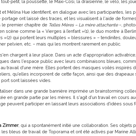
 tout-petit, la poussette, le Maxi-Cosi, la draisienne, le vélo, les jo
t et Mélina Hue identifient, en dialogue avec les participantes, les 
ortage ont laissé des traces, et les visualisent à l'aide de formes 
 le premier chapitre de
Telles Mères – La mère attachante
–, photo
en scène comme la « Vierges à l’enfant »(1), le duo montre à Berli
(2) qui portent leurs multiples « blessures » – tendinites, douleu
her pelvien, etc. – mais qui les montrent rarement en public.
'en chargent à leur place. Dans un acte d'appropriation activatrice
iques dans l'espace public avec leurs combinaisons bleues, com
au travail d'une mère. Elles portent des masques voilés inspirés d
liers, qu'elles incorporent de cette façon, ainsi que des drapeaux 
 port sont laissées vides.
liser dans une grande bannière imprimée un brainstorming collect
e en grande partie par les mères. Il s'agit d'un travail en cours au
age peuvent participer en laissant leurs associations d'idées sous
a Zimmer
, qui a spontanément initié une collaboration. Ses objets 
es bleus de travail de Toporama et ont été activés par Marine Alli