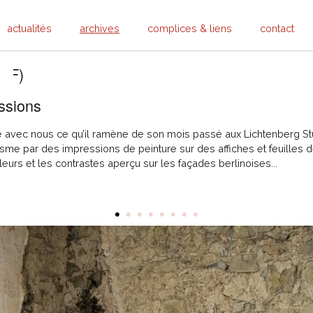
actualités
archives
complices & liens
contact
 (F)
essions
e avec nous ce qu’il ramène de son mois passé aux Lichtenberg Stud
isme par des impressions de peinture sur des affiches et feuilles de
uleurs et les contrastes aperçu sur les façades berlinoises...
•
•
•
•
•
•
•
•