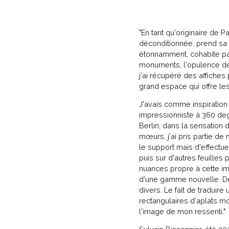
"En tant qu'originaire de P
déconditionnée, prend sa p
étonnamment, cohabite parf
monuments, l'opulence des 
j'ai récupéré des affiches
grand espace qui offre le
J'avais comme inspiratio
impressionniste à 360 deg
Berlin, dans la sensation
mœurs, j'ai pris partie d
le support mais d'effectue
puis sur d'autres feuilles
nuances propre à cette im
d'une gamme nouvelle. De 
divers. Le fait de traduir
rectangulaires d'aplats m
l'image de mon ressenti."