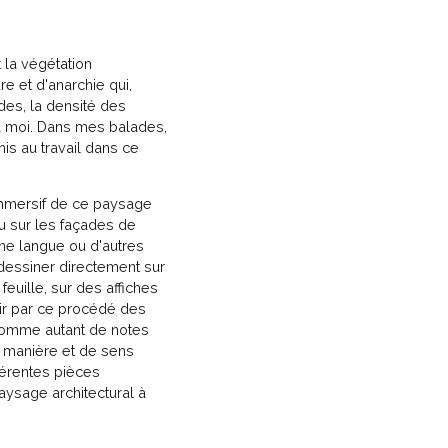
t la végétation
e et d'anarchie qui,
des, la densité des
t à moi. Dans mes balades,
is au travail dans ce
immersif de ce paysage
çu sur les façades de
ne langue ou d'autres
dessiner directement sur
euille, sur des affiches
nir par ce procédé des
 comme autant de notes
e manière et de sens
fférentes pièces
aysage architectural à