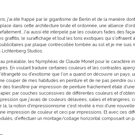
aris, j'ai été frappé par le gigantisme de Berlin et de la manière don
lace dans cette architecture brute et ordonnée, une alliance d'ordr
aitement. J'ai aussi été interpelé par les couleurs fades des faça
graffitis, le suraffichage et tout les tons exotiques qui s'offraien
 publicitaires par plaque contrecollée tombée au sol et je me suis m
s Lichtenberg Studios.
n au préalable, les Nymphéas de Claude Monet pour le caractère 
rés. En voulant traduire certaines couleurs et les contrastes aper
 d'étrangeté ou d'exotisme que l'on a quand on découvre un pays, u
e me couper de mes habitudes en peinture et de ne pas peindre ou 
r des transfère par impression de peinture fraichement étalé d'une f
 papier, par couches successives de différentes couleurs et d'obte
pression que j'avais de couleurs délavées, salies et étrangères,
là, la notion d'impressionnisme c'est révélé à moi d'une nouvell
e une impression de couleur et ceci par impressions. Et avec ces di
odulés, d'effectuer un montage/collage horizontal composant un p