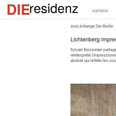
residenz
DIE
à propos
Sylvain Bissonnier
2021 échange Die-Berlin
Lichtenberg impr
Sylvain Bissonnier partag
réinterprété l’impressionn
abstrait qui reflète les co