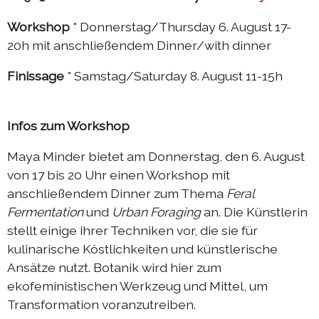
Austausch Berlin-Die 2019
Workshop
* Donnerstag/Thursday 6. August 17-
Sommerprogramm 2019
20h mit anschließendem Dinner/with dinner
Austausch Berlin-Die 2018
Finissage
* Samstag/Saturday 8. August 11-15h
Austausch Die-Berlin 2018
Sommerprogramm 2018
Infos zum Workshop
Maya Minder bietet am Donnerstag, den 6. August
komplizen & links
von 17 bis 20 Uhr einen Workshop mit
anschließendem Dinner zum Thema
Feral
kontakt
Fermentation
und
Urban Foraging
an. Die Künstlerin
stellt einige ihrer Techniken vor, die sie für
DIEprojekte
kulinarische Köstlichkeiten und künstlerische
Ansätze nutzt. Botanik wird hier zum
DIEresidenz Berlin
ekofeministischen Werkzeug und Mittel, um
|
deutsch
françai
Transformation voranzutreiben.