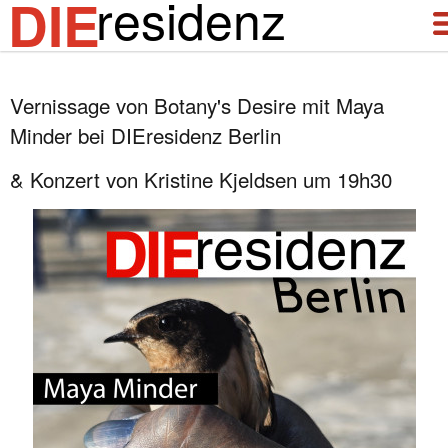
residenz
DIE
Vernissage von Botany's Desire mit Maya
über uns
Minder bei DIEresidenz Berlin
aktuelles
& Konzert von Kristine Kjeldsen um 19h30
archiv
DIEresidenz Berlin Januar 2026
DIEresidenz Berlin November 2025
Austausch Die-Berlin 2025
Austausch Berlin-Die 2025
DIEresidenz Berlin September 2025
DIEresidenz Berlin Februar/Juni 2025