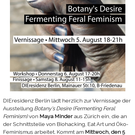
DIEresidenz Berlin Mai 2025
DIEresidenz Berlin März 2025
Sommerprogramm 2024
Austausch Berlin-Die 2024
Austausch Die-Berlin 2024
DIEresidenz EXTRA-Lecture-performance 2024
Austausch Berlin-Die 2023
Austausch Die-Berlin 2023
Sommerprogramm 2023
DIEresidenz Berlin lädt herzlich zur Vernissage der
DIEresidenz EXTRA-Performance 2023
Ausstellung
Botany's Desire (Fermenting Feral
DIEresidenz EXTRA-Theater 2023
Feminism)
von
Maya Minder
aus Zürich ein, die an
der Schnittstelle von Biohacking, Eat Art und Öko-
DIEresidenz hors les murs
Feminismus arbeitet. Kommt am
Mittwoch, den 5
Austausch Berlin-Die 2022