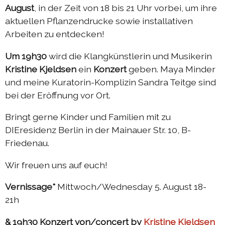
August
, in der Zeit von 18 bis 21 Uhr vorbei, um ihre
Austausch Die-Berlin 2022
aktuellen Pflanzendrucke sowie installativen
Arbeiten zu entdecken!
Sommerprogramm 2022
DIEresidenzEXTRA 2022
Um 19h30
wird die Klangkünstlerin und Musikerin
Kristine Kjeldsen
ein
Konzert
geben. Maya Minder
Austausch Berlin-Die 2021
und meine Kuratorin-Komplizin Sandra Teitge sind
Austausch Die-Berlin 2021
bei der Eröffnung vor Ort.
DIEresidenz hors les murs 2021
Bringt gerne Kinder und Familien mit zu
Sommerprogramm 2021
DIEresidenz Berlin in der Mainauer Str. 10, B-
Friedenau.
DIEresidenzEXTRA 2021
Austausch Die-Berlin 2020
Wir freuen uns auf euch!
Austausch Berlin-Die 2020
Vernissage*
Mittwoch/Wednesday 5. August 18-
Sommerprogramm 2020
21h
Austausch Die-Berlin 2019
& 19h30 Konzert von/concert by
Kristine Kjeldsen