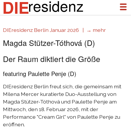
residenz
DIE
DIEresidenz Berlin Januar 2026 |
→ mehr
über uns
Magda Stützer-Tóthová (D)
aktuelles
Der Raum diktiert die Größe
archiv
featuring Paulette Penje (D)
DIEresidenz Berlin Januar 2026
DIEresidenz Berlin November 2025
DIEresidenz Berlin freut sich, die gemeinsam mit
Austausch Die-Berlin 2025
Milena Mercer kuratierte Duo-Ausstellung von
Magda Stützer-Tóthová und Paulette Penje am
Austausch Berlin-Die 2025
Mittwoch, den 18. Februar 2026, mit der
DIEresidenz Berlin September 2025
Performance "Cream Girl" von Paulette Penje zu
eröffnen.
DIEresidenz Berlin Februar/Juni 2025