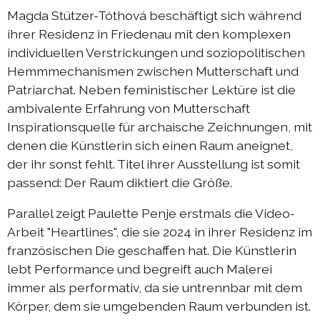
DIEresidenz Berlin Mai 2025
Magda Stützer-Tóthová beschäftigt sich während
ihrer Residenz in Friedenau mit den komplexen
DIEresidenz Berlin März 2025
individuellen Verstrickungen und soziopolitischen
Sommerprogramm 2024
Hemmmechanismen zwischen Mutterschaft und
Austausch Berlin-Die 2024
Patriarchat. Neben feministischer Lektüre ist die
ambivalente Erfahrung von Mutterschaft
Austausch Die-Berlin 2024
Inspirationsquelle für archaische Zeichnungen, mit
DIEresidenz EXTRA-Lecture-performance 2024
denen die Künstlerin sich einen Raum aneignet,
der ihr sonst fehlt. Titel ihrer Ausstellung ist somit
Austausch Berlin-Die 2023
passend: Der Raum diktiert die Größe.
Austausch Die-Berlin 2023
Parallel zeigt Paulette Penje erstmals die Video-
Sommerprogramm 2023
Arbeit "Heartlines", die sie 2024 in ihrer Residenz im
DIEresidenz EXTRA-Performance 2023
französischen Die geschaffen hat. Die Künstlerin
DIEresidenz EXTRA-Theater 2023
lebt Performance und begreift auch Malerei
immer als performativ, da sie untrennbar mit dem
DIEresidenz hors les murs
Körper, dem sie umgebenden Raum verbunden ist.
Austausch Berlin-Die 2022