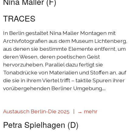
Nina Maller (F)
Austausch Berlin-Die 2019
TRACES
Sommerprogramm 2019
Austausch Berlin-Die 2018
In Berlin gestaltet Nina Maller Montagen mit
Austausch Die-Berlin 2018
Archivfotografien aus dem Museum Lichtenberg,
aus denen sie bestimmte Elemente entfernt, um
Sommerprogramm 2018
deren Wesen, deren poetischen Geist
hervorzuheben. Parallel dazu fertigt sie
komplizen & links
Tonabdrücke von Materialien und Stoffen an, auf
die sie in ihrem Viertel trifft – taktile Spuren ihrer
kontakt
vorübergehenden Berliner Umgebung....
DIEprojekte
Austausch Berlin-Die 2025 |
→ mehr
DIEresidenz Berlin
Petra Spielhagen (D)
|
deutsch
français