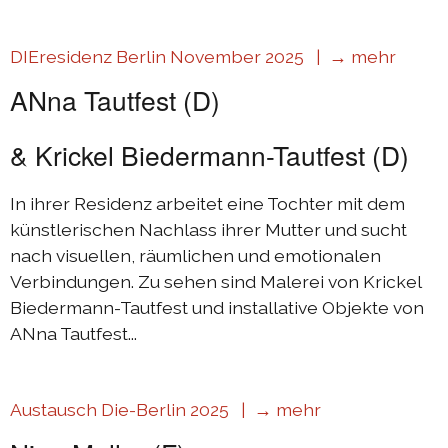
Austausch Die-Berlin 2022
DIEresidenz Berlin November 2025 |
→ mehr
Sommerprogramm 2022
ANna Tautfest (D)
DIEresidenzEXTRA 2022
Austausch Berlin-Die 2021
& Krickel Biedermann-Tautfest (D)
Austausch Die-Berlin 2021
In ihrer Residenz arbeitet eine Tochter mit dem
DIEresidenz hors les murs 2021
künstlerischen Nachlass ihrer Mutter und sucht
Sommerprogramm 2021
nach visuellen, räumlichen und emotionalen
Verbindungen. Zu sehen sind Malerei von Krickel
DIEresidenzEXTRA 2021
Biedermann-Tautfest und installative Objekte von
Austausch Die-Berlin 2020
ANna Tautfest...
Austausch Berlin-Die 2020
Sommerprogramm 2020
Austausch Die-Berlin 2025 |
→ mehr
Austausch Die-Berlin 2019