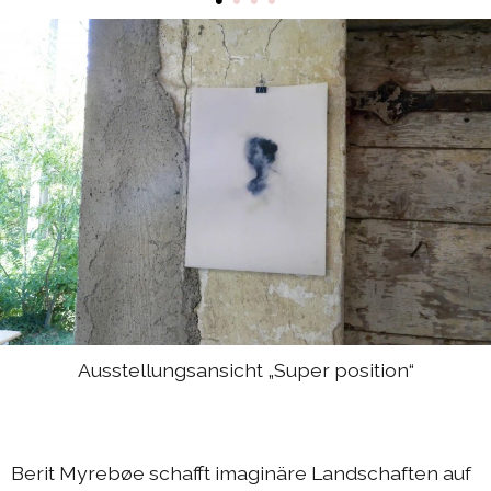
•
•
•
•
DIEresidenz Berlin Mai 2025
DIEresidenz Berlin März 2025
Sommerprogramm 2024
Austausch Berlin-Die 2024
Austausch Die-Berlin 2024
DIEresidenz EXTRA-Lecture-performance 2024
Austausch Berlin-Die 2023
Austausch Die-Berlin 2023
Sommerprogramm 2023
Ausstellungsansicht „Super position“
DIEresidenz EXTRA-Performance 2023
DIEresidenz EXTRA-Theater 2023
DIEresidenz hors les murs
Berit Myrebøe schafft imaginäre Landschaften auf
Austausch Berlin-Die 2022