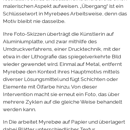
Austausch Berlin-Die 2019
malerischen Aspekt aufweisen. „Übergang“ ist ein
Schlüsselwort in Myrebøes Arbeitsweise, denn das
Sommerprogramm 2019
Motiv bleibt nie dasselbe.
Austausch Berlin-Die 2018
Ihre Foto-Skizzen überträgt die Künstlerin auf
Austausch Die-Berlin 2018
Aluminiumplatte, und zwar mithilfe des
Sommerprogramm 2018
Umdruckverfahrens, einer Drucktechnik, mit der
etwa in der Lithografie das spiegelverkehrte Bild
wieder gewendet wird. Einmal auf Metal, entfernt
komplizen & links
Myrebøe den Kontext ihres Hauptmotivs mittels
diverser Lösungsmittel und fügt Schichten oder
kontakt
Elemente mit Ölfarbe hinzu. Von dieser
Intervention macht sie erneut ein Foto, das über
DIEprojekte
mehrere Zyklen auf die gleiche Weise behandelt
werden kann.
DIEresidenz Berlin
In Die arbeitet Myrebøe auf Papier und überlagert
|
deutsch
français
dabei Blätter unterschiedlicher Textur,