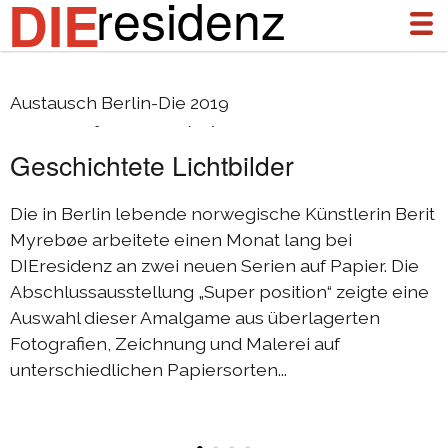
residenz
DIE
Berit Myrebøe (N)
Austausch Berlin-Die 2019
über uns
Geschichtete Lichtbilder
aktuelles
archiv
Die in Berlin lebende norwegische Künstlerin Berit
Myrebøe arbeitete einen Monat lang bei
DIEresidenz Berlin Januar 2026
DIEresidenz an zwei neuen Serien auf Papier. Die
DIEresidenz Berlin November 2025
Abschlussausstellung „Super position“ zeigte eine
Auswahl dieser Amalgame aus überlagerten
Austausch Die-Berlin 2025
Fotografien, Zeichnung und Malerei auf
Austausch Berlin-Die 2025
unterschiedlichen Papiersorten...
DIEresidenz Berlin September 2025
DIEresidenz Berlin Februar/Juni 2025