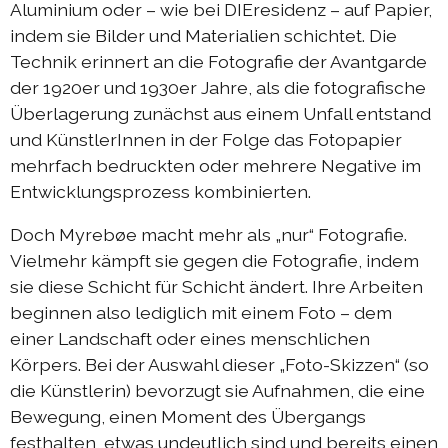
Aluminium oder – wie bei DIEresidenz – auf Papier,
indem sie Bilder und Materialien schichtet. Die
Austausch Die-Berlin 2022
Technik erinnert an die Fotografie der Avantgarde
Sommerprogramm 2022
der 1920er und 1930er Jahre, als die fotografische
DIEresidenzEXTRA 2022
Überlagerung zunächst aus einem Unfall entstand
und KünstlerInnen in der Folge das Fotopapier
Austausch Berlin-Die 2021
mehrfach bedruckten oder mehrere Negative im
Austausch Die-Berlin 2021
Entwicklungsprozess kombinierten.
DIEresidenz hors les murs 2021
Doch Myrebøe macht mehr als „nur“ Fotografie.
Sommerprogramm 2021
Vielmehr kämpft sie gegen die Fotografie, indem
sie diese Schicht für Schicht ändert. Ihre Arbeiten
DIEresidenzEXTRA 2021
beginnen also lediglich mit einem Foto – dem
Austausch Die-Berlin 2020
einer Landschaft oder eines menschlichen
Austausch Berlin-Die 2020
Körpers. Bei der Auswahl dieser „Foto-Skizzen“ (so
die Künstlerin) bevorzugt sie Aufnahmen, die eine
Sommerprogramm 2020
Bewegung, einen Moment des Übergangs
Austausch Die-Berlin 2019
festhalten, etwas undeutlich sind und bereits einen