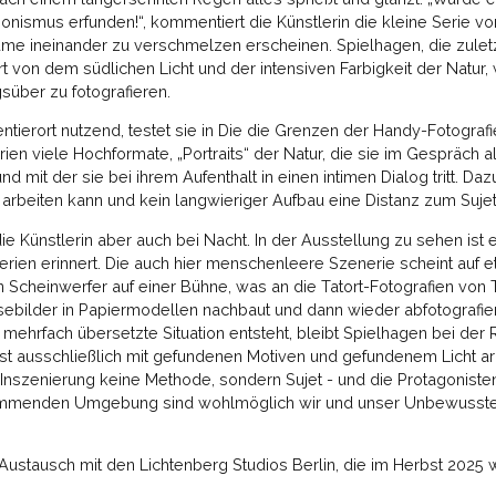
sionismus erfunden!“, kommentiert die Künstlerin die kleine Serie 
e ineinander zu verschmelzen erscheinen. Spielhagen, die zuletz
iniert von dem südlichen Licht und der intensiven Farbigkeit der Natu
gsüber zu fotografieren.
ntierort nutzend, testet sie in Die die Grenzen der Handy-Fotograf
ien viele Hochformate, „Portraits“ der Natur, die sie im Gespräch 
 mit der sie bei ihrem Aufenthalt in einen intimen Dialog tritt. Daz
rbeiten kann und kein langwieriger Aufbau eine Distanz zum Sujet 
 die Künstlerin aber auch bei Nacht. In der Ausstellung zu sehen ist
en erinnert. Die auch hier menschenleere Szenerie scheint auf e
in Scheinwerfer auf einer Bühne, was an die Tatort-Fotografien 
sebilder in Papiermodellen nachbaut und dann wieder abfotografie
 mehrfach übersetzte Situation entsteht, bleibt Spielhagen bei der R
 fast ausschließlich mit gefundenen Motiven und gefundenem Licht a
ie Inszenierung keine Methode, sondern Sujet - und die Protagonist
mmenden Umgebung sind wohlmöglich wir und unser Unbewusstes
te Austausch mit den Lichtenberg Studios Berlin, die im Herbst 202