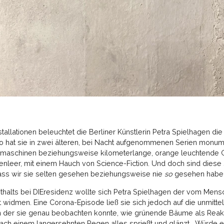
nstallationen beleuchtet die Berliner Künstlerin Petra Spielhagen die
So hat sie in zwei älteren, bei Nacht aufgenommenen Serien monum
tsmaschinen beziehungsweise kilometerlange, orange leuchtende
henleer, mit einem Hauch von Science-Fiction. Und doch sind diese 
ss wir sie selten gesehen beziehungsweise nie
so
gesehen habe
thalts bei DIEresidenz wollte sich Petra Spielhagen der vom Mens
t widmen. Eine Corona-Episode ließ sie sich jedoch auf die unmit
n der sie genau beobachten konnte, wie grünende Bäume als Reakti
 nach einem langersehnten Regen alles sprießt und glänzt. „Würde e