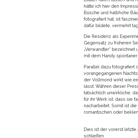
hätte ich hier den Impres
Büsche und halbhohe Bäum
fotografiert hat, ist fasz
dafür bildete, vermehrt ta
Die Residenz als Experime
Gegensatz zu früheren Ser
„Verwandter“ bezeichnet und
mit dem Handy spontaner a
Parallel dazu fotografiert
vorangegangenen Nachtseri
der Vollmond wirkt wie e
lässt. Währen dieser Pres
tatsächlich unwirkliche, da
für ihr Werk ist, dass sie
nacharbeitet. Somit ist d
romantischen oder bekle
Dies ist der vorerst letz
schließen.