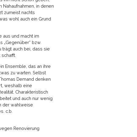
von Nahaufnahmen, in denen
t zumeist nachts
r, was wohl auch ein Grund
ie aus und macht im
als „Gegenüber“ bzw.
u trägt auch bei, dass sie
schafft.
 ein Ensemble, das an ihre
twas zu warten. Selbst
von Thomas Demand denken
rt, weshalb eine
ealität. Charakteristisch
rbeitet und auch nur wenig
en der wahlweise
. c.b.
5 wegen Renovierung