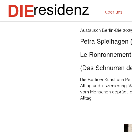
residenz
DIE
über uns
Austausch Berlin-Die 202
Petra Spielhagen 
Le Ronronnement 
(Das Schnurren d
Die Berliner Künstlerin Pe
Alltag und Inszenierung. 
vom Menschen geprägt, gef
Alltag...