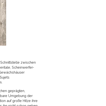
 Schnittstelle zwischen
entale, Scheinwerfer-
 Gewächshäuser
Sujets
n.
chen geprägten,
telbare Umgebung der
on auf große Hitze ihre
s ihn nicht schon geben,