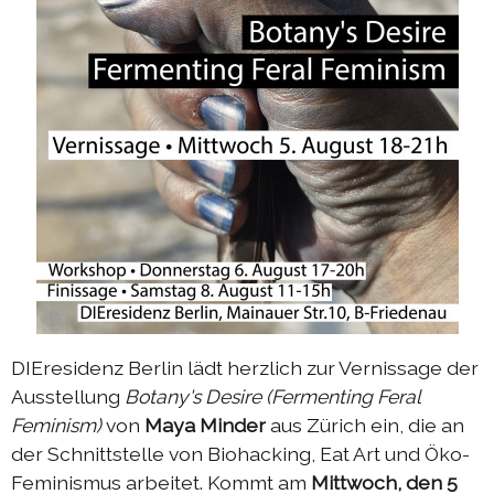
|
DIEresidenz Berlin Mai 2025
deutsch
français
DIEresidenz Berlin mars 2025
2024 programme d'été
2024 échange Berlin-Die
2024 échange Die-Berlin
2024 DIEresidenz EXTRA-Lecture-performance
2023 échange Berlin-Die
2023 échange Die-Berlin
2023 programme d'été
DIEresidenz Berlin lädt herzlich zur Vernissage der
2023 DIEresidenz EXTRA-performance
Ausstellung
Botany's Desire (Fermenting Feral
2023 DIEresidenz EXTRA-théâtre
Feminism)
von
Maya Minder
aus Zürich ein, die an
der Schnittstelle von Biohacking, Eat Art und Öko-
2023 DIEresidenz HORS LES MURS
Feminismus arbeitet. Kommt am
Mittwoch, den 5
2022 échange Berlin-Die