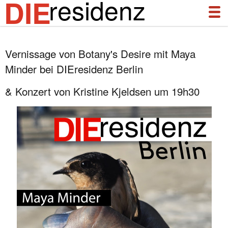
residenz
DIE
Vernissage von Botany's Desire mit Maya
à propos
Minder bei DIEresidenz Berlin
actualités
& Konzert von Kristine Kjeldsen um 19h30
archives
DIEresidenz Berlin janvier 2026
complices & liens
DIEresidenz Berlin novembre 2025
2025 échange Die-Berlin
contact
2025 échange Berlin-Die
DIEprojekte
DIEresidenz Berlin septembre 2025
DIEresidenz Berlin février/juin 2025
DIEresidenz Berlin