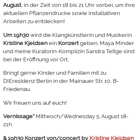
August
, in der Zeit von 18 bis 21 Uhr vorbei, um ihre
2022 échange Die-Berlin
aktuellen Pflanzendrucke sowie installativen
Arbeiten zu entdecken!
2022 programme d'été
2022 DIEresidenzEXTRA
Um 19h30
wird die Klangkünstlerin und Musikerin
Kristine Kjeldsen
ein
Konzert
geben. Maya Minder
2021 échange Berlin-Die
und meine Kuratorin-Komplizin Sandra Teitge sind
2021 échange Die-Berlin
bei der Eröffnung vor Ort.
2021 DIEresidenz hors les murs
Bringt gerne Kinder und Familien mit zu
2021 programme d'été
DIEresidenz Berlin in der Mainauer Str. 10, B-
Friedenau.
2021 DIEresidenzEXTRA
2020 échange Die-Berlin
Wir freuen uns auf euch!
2020 échange Berlin-Die
Vernissage*
Mittwoch/Wednesday 5. August 18-
2020 programme d'été
21h
2019 échange Die-Berlin
& 19h30 Konzert von/concert by
Kristine Kjeldsen