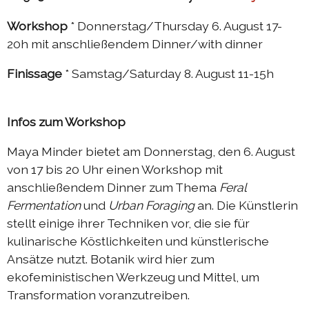
2019 échange Berlin-Die
Workshop
* Donnerstag/Thursday 6. August 17-
2019 programme d'été
20h mit anschließendem Dinner/with dinner
2018 échange Berlin-Die
Finissage
* Samstag/Saturday 8. August 11-15h
2018 échange Die-Berlin
2018 programme d'été
Infos zum Workshop
Maya Minder bietet am Donnerstag, den 6. August
von 17 bis 20 Uhr einen Workshop mit
anschließendem Dinner zum Thema
Feral
Fermentation
und
Urban Foraging
an. Die Künstlerin
stellt einige ihrer Techniken vor, die sie für
kulinarische Köstlichkeiten und künstlerische
Ansätze nutzt. Botanik wird hier zum
ekofeministischen Werkzeug und Mittel, um
Transformation voranzutreiben.