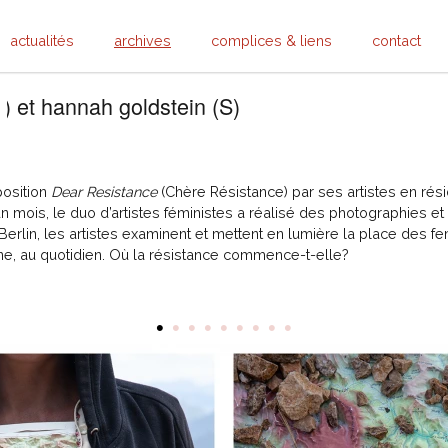
actualités
archives
complices & liens
contact
D) et hannah goldstein (S)
position
Dear Resistance
(Chère Résistance) par ses artistes en rési
un mois, le duo d’artistes féministes a réalisé des photographies e
Berlin, les artistes examinent et mettent en lumière la place des 
ne, au quotidien. Où la résistance commence-t-elle?
•
•
•
•
•
•
•
•
•