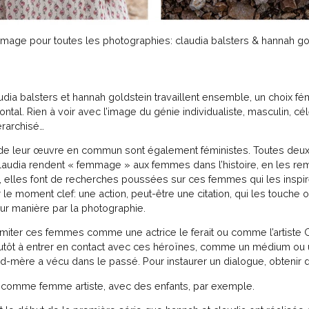
 image pour toutes les photographies: claudia balsters & hannah go
udia balsters et hannah goldstein travaillent ensemble, un choix fém
ntal. Rien à voir avec l’image du génie individualiste, masculin, 
érarchisé…
s de leur œuvre en commun sont également féministes. Toutes deux
laudia rendent « femmage » aux femmes dans l’histoire, en les rem
, elles font de recherches poussées sur ces femmes qui les inspiren
 le moment clef: une action, peut-être une citation, qui les touche ou
leur manière par la photographie.
imiter ces femmes comme une actrice le ferait ou comme l’artiste
utôt à entrer en contact avec ces héroïnes, comme un médium ou un
nd-mère a vécu dans le passé. Pour instaurer un dialogue, obtenir 
r comme femme artiste, avec des enfants, par exemple.