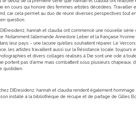
t le début de la première série que hannah et claudia ont réalisé
ie en cours qui honore des femmes artistes décédées. Travailler 
ond, car cela permet au duo de réunir diverses perspectives tout en 
 en question.
 DIEresidenz, hannah et claudia ont commencé une nouvelle série 
e. Notamment l’allemande Annedore Leber et la française Yvonne
ns leur pays – une lacune qu’elles souhaitent réparer. Le Vercors a
ce, les artistes travaillent aussi sur la Résistance locale, toujours 
tographies et divers collages réalisés à Die sont une ode à tout
 ne portent pas d’arme mais combattent sous plusieurs chapeaux, da
le quotidien.
n chez DIEresidenz, hannah et claudia rendent également hommage
son installé à la bibliothèque de récupe et de partage de Gilles B