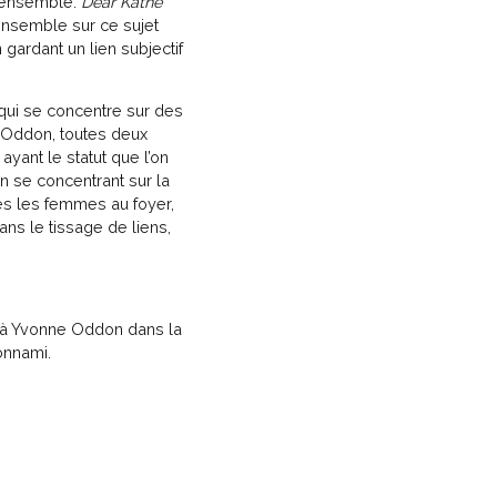
e ensemble:
Dear Käthe
ensemble sur ce sujet
gardant un lien subjectif
qui se concentre sur des
 Oddon, toutes deux
yant le statut que l’on
en se concentrant sur la
es les femmes au foyer,
ns le tissage de liens,
 à Yvonne Oddon dans la
onnami.