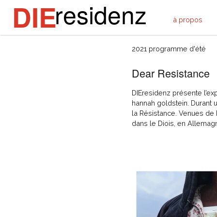
residenz
DIE
à propos
claudia balsters (
2021 programme d'été
Dear Resistance
DIEresidenz présente l’ex
hannah goldstein. Durant 
la Résistance. Venues de 
dans le Diois, en Allemag